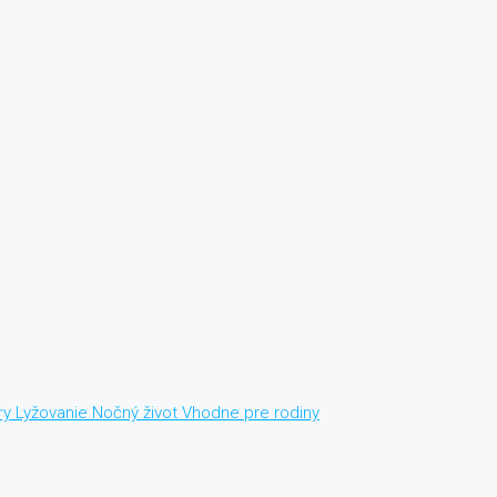
ry
Lyžovanie
Nočný život
Vhodne pre rodiny