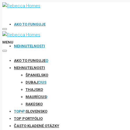
AKO TO FUNGUJE
MENU
NEHNUTELNOSTI
AKO TO FUNGUJE
ŠPANIELSKO
NEHNUTELNOSTI
DUBAJ
THAJSKO
ŠPANIELSKO
MAURÍCIUS
DUBAJ
RAKÚSKO
THAJSKO
SLOVENSKO
MAURÍCIUS
RAKÚSKO
TOP PORTFÓLIO
SLOVENSKO
TOP PORTFÓLIO
ČASTO KLADENÉ OTÁZKY