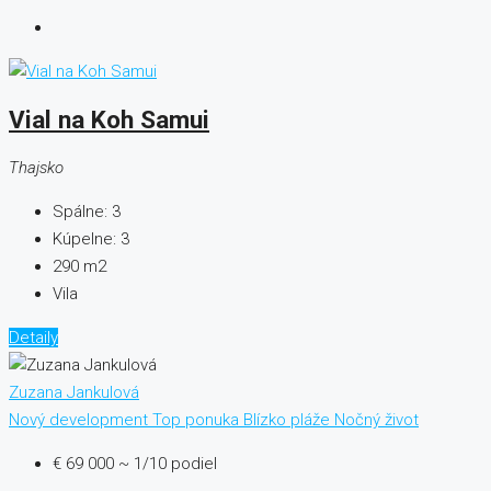
Vial na Koh Samui
Thajsko
Spálne:
3
Kúpelne:
3
290
m2
Vila
Detaily
Zuzana Jankulová
Nový development
Top ponuka
Blízko pláže
Nočný život
€ 69 000
~ 1/10 podiel