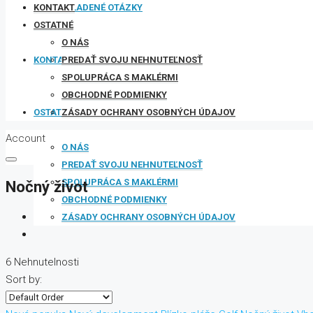
ČASTO KLADENÉ OTÁZKY
KONTAKT
OSTATNÉ
O NÁS
KONTAKT
PREDAŤ SVOJU NEHNUTEĽNOSŤ
SPOLUPRÁCA S MAKLÉRMI
OBCHODNÉ PODMIENKY
OSTATNÉ
ZÁSADY OCHRANY OSOBNÝCH ÚDAJOV
Account
O NÁS
PREDAŤ SVOJU NEHNUTEĽNOSŤ
SPOLUPRÁCA S MAKLÉRMI
Nočný život
OBCHODNÉ PODMIENKY
ZÁSADY OCHRANY OSOBNÝCH ÚDAJOV
6 Nehnutelnosti
Sort by: