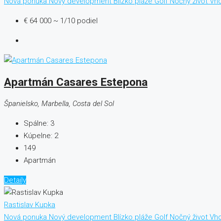
Nová ponuka
Nový development
Blízko pláže
Golf
Nočný život
Vho
€ 64 000
~ 1/10 podiel
Apartmán Casares Estepona
Španielsko, Marbella, Costa del Sol
Spálne:
3
Kúpelne:
2
149
Apartmán
Detaily
Rastislav Kupka
Nová ponuka
Nový development
Blízko pláže
Golf
Nočný život
Vho